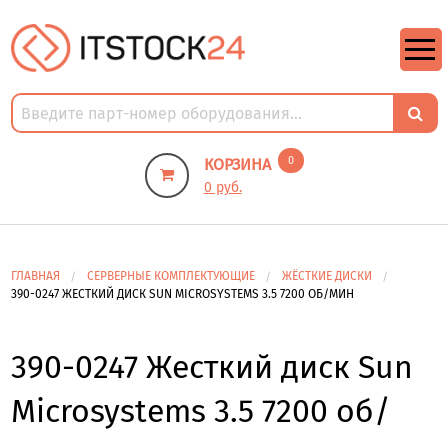
https://m9.by/elektronika/kompuytery/komplektuysie-dly-pk/
https://m9.by/elektronika/kompuytery/komplektuysie-dly-pk/
комплектующие для пк цены
Комплектующие для компьютера
0
КОРЗИНА
0 руб.
ГЛАВНАЯ
СЕРВЕРНЫЕ КОМПЛЕКТУЮЩИЕ
ЖЁСТКИЕ ДИСКИ
390-0247 ЖЕСТКИЙ ДИСК SUN MICROSYSTEMS 3.5 7200 ОБ/МИН
390-0247 Жесткий диск Sun
Microsystems 3.5 7200 об/