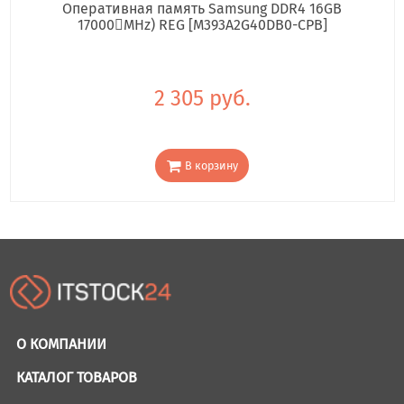
Оперативная память Samsung DDR4 16GB
17000񢋕MHz) REG [M393A2G40DB0-CPB]
2 305 руб.
В корзину
О КОМПАНИИ
КАТАЛОГ ТОВАРОВ