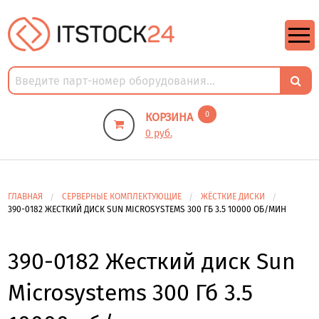
https://m9.by/elektronika/kompuytery/komplektuysie-dly-pk/
https://m9.by/elektronika/kompuytery/komplektuysie-dly-pk/
комплектующие для пк цены
Комплектующие для компьютера
0
КОРЗИНА
0 руб.
ГЛАВНАЯ
СЕРВЕРНЫЕ КОМПЛЕКТУЮЩИЕ
ЖЁСТКИЕ ДИСКИ
390-0182 ЖЕСТКИЙ ДИСК SUN MICROSYSTEMS 300 ГБ 3.5 10000 ОБ/МИН
390-0182 Жесткий диск Sun
Microsystems 300 Гб 3.5