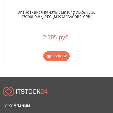
Оперативная память Samsung DDR4 16GB
17000񢋕MHz) REG [M393A2G40DB0-CPB]
2 305 руб.
В корзину
О КОМПАНИИ