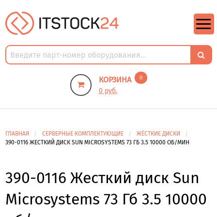
https://m9.by/elektronika/kompuytery/komplektuysie-dly-pk/
https://m9.by/elektronika/kompuytery/komplektuysie-dly-pk/
комплектующие для пк цены
Комплектующие для компьютера
0
КОРЗИНА
0 руб.
ГЛАВНАЯ
СЕРВЕРНЫЕ КОМПЛЕКТУЮЩИЕ
ЖЁСТКИЕ ДИСКИ
390-0116 ЖЕСТКИЙ ДИСК SUN MICROSYSTEMS 73 ГБ 3.5 10000 ОБ/МИН
390-0116 Жесткий диск Sun
Microsystems 73 Гб 3.5 10000