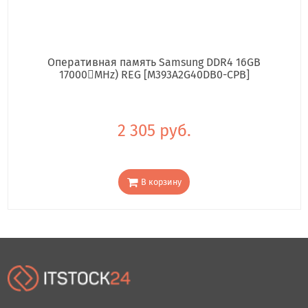
Оперативная память Samsung DDR4 16GB
17000񢋕MHz) REG [M393A2G40DB0-CPB]
2 305 руб.
В корзину