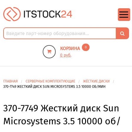
https://m9.by/elektronika/kompuytery/komplektuysie-dly-pk/
https://m9.by/elektronika/kompuytery/komplektuysie-dly-pk/
комплектующие для пк цены
Комплектующие для компьютера
0
КОРЗИНА
0 руб.
ГЛАВНАЯ
СЕРВЕРНЫЕ КОМПЛЕКТУЮЩИЕ
ЖЁСТКИЕ ДИСКИ
370-7749 ЖЕСТКИЙ ДИСК SUN MICROSYSTEMS 3.5 10000 ОБ/МИН
370-7749 Жесткий диск Sun
Microsystems 3.5 10000 об/