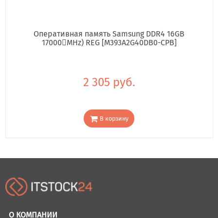
Оперативная память Samsung DDR4 16GB
17000񢋕MHz) REG [M393A2G40DB0-CPB]
2 305 руб.
В корзину
О КОМПАНИИ