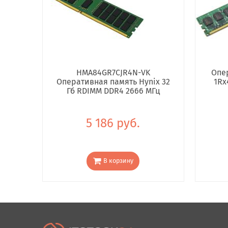
HMA84GR7CJR4N-VK
Опе
Оперативная память Hynix 32
1Rx
Гб RDIMM DDR4 2666 МГц
5 186 руб.
В корзину