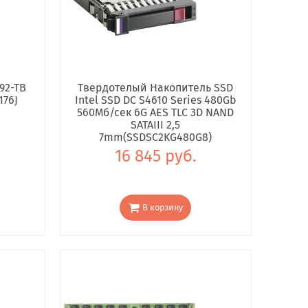
92-TB
Твердотелый Накопитель SSD
176J
Intel SSD DC S4610 Series 480Gb
560Мб/сек 6G AES TLC 3D NAND
SATAIII 2,5
7mm(SSDSC2KG480G8)
16 845 руб.
В корзину