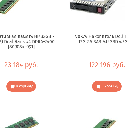
тивная память HP 32GB Ƒ
V0K7V Накопитель Dell 1.
B) Dual Rank x4 DDR4-2400
12G 2.5 SAS MU SSD w/G
[809084-091]
23 184 руб.
122 196 руб.
В корзину
В корзину