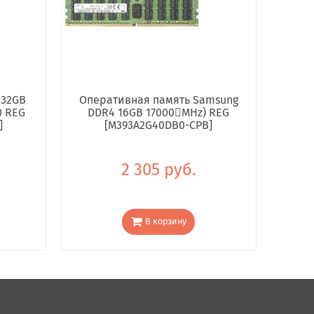
 32GB
Оперативная память Samsung
0 REG
DDR4 16GB 17000񢋕MHz) REG
]
[M393A2G40DB0-CPB]
2 305 руб.
В корзину