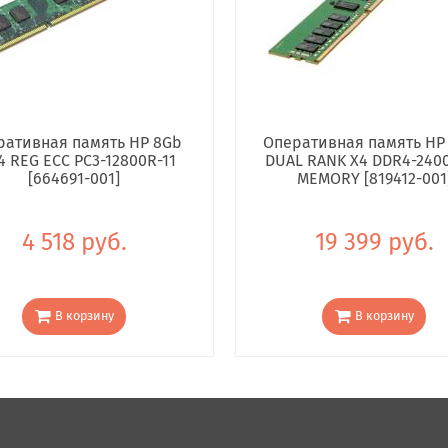
ративная память HP 8Gb
Оперативная память HP
4 REG ECC PC3-12800R-11
DUAL RANK X4 DDR4-240
[664691-001]
MEMORY [819412-001
4 518 руб.
19 399 руб.
В корзину
В корзину