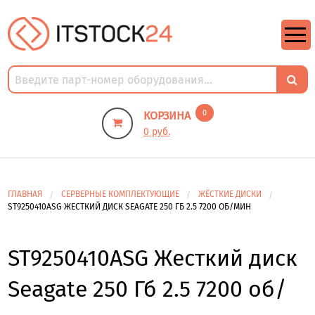
https://m9.by/elektronika/kompuytery/komplektuysie-dly-pk/
https://m9.by/elektronika/kompuytery/komplektuysie-dly-pk/
комплектующие для пк цены
Комплектующие для компьютера
0
КОРЗИНА
0 руб.
ГЛАВНАЯ
СЕРВЕРНЫЕ КОМПЛЕКТУЮЩИЕ
ЖЁСТКИЕ ДИСКИ
ST9250410ASG ЖЕСТКИЙ ДИСК SEAGATE 250 ГБ 2.5 7200 ОБ/МИН
ST9250410ASG Жесткий диск
Seagate 250 Гб 2.5 7200 об/