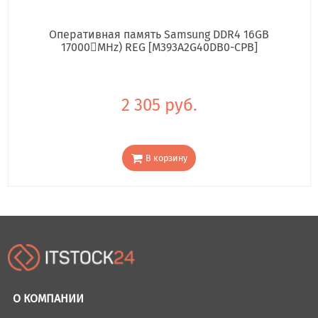
Оперативная память Samsung DDR4 16GB
17000񢋕MHz) REG [M393A2G40DB0-CPB]
2 305 руб.
В корзину
О КОМПАНИИ