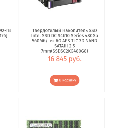
92-TB
Твердотелый Накопитель SSD
176J
Intel SSD DC S4610 Series 480Gb
560Мб/сек 6G AES TLC 3D NAND
SATAIII 2,5
7mm(SSDSC2KG480G8)
16 845 руб.
В корзину