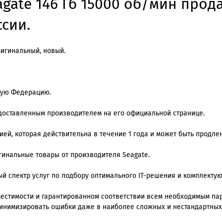
agate 146 Гб 15000 об/мин прод
ссии.
ригинальный, новый.
кую Федерацию.
едоставленным производителем на его официальной странице.
й, которая действительна в течение 1 года и может быть продлена
игинальные товары от производителя Seagate.
й спектр услуг по подбору оптимального IT-решения и комплекту
местимости и гарантированном соответствии всем необходимым п
инимизировать ошибки даже в наиболее сложных и нестандартных