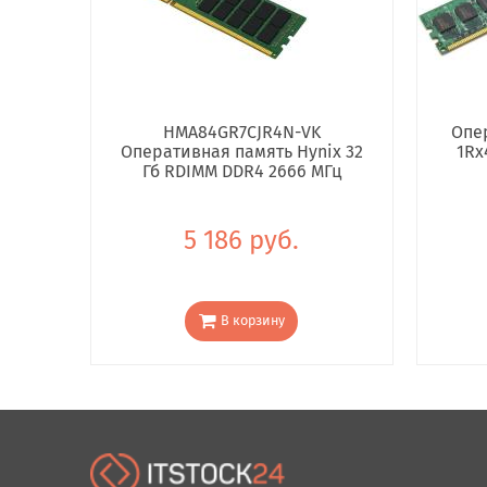
HMA84GR7CJR4N-VK
Опе
Оперативная память Hynix 32
1Rx
Гб RDIMM DDR4 2666 МГц
5 186 руб.
В корзину