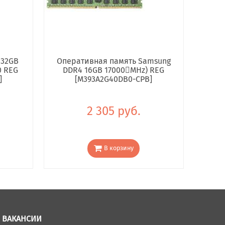
 32GB
Оперативная память Samsung
0 REG
DDR4 16GB 17000񢋕MHz) REG
]
[M393A2G40DB0-CPB]
2 305 руб.
В корзину
ВАКАНСИИ