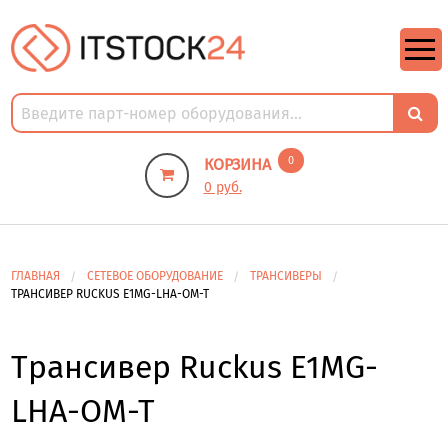
https://m9.by/elektronika/kompuytery/komplektuysie-dly-pk/
https://m9.by/elektronika/kompuytery/komplektuysie-dly-pk/
комплектующие для пк цены
Комплектующие для компьютера
0
КОРЗИНА
0 руб.
ГЛАВНАЯ
СЕТЕВОЕ ОБОРУДОВАНИЕ
ТРАНСИВЕРЫ
ТРАНСИВЕР RUCKUS E1MG-LHA-OM-T
Трансивер Ruckus E1MG-
LHA-OM-T