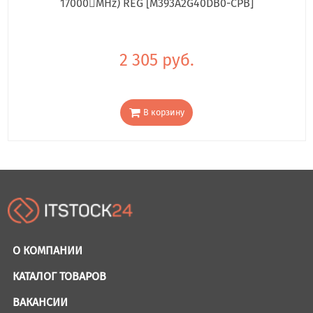
17000񢋕MHz) REG [M393A2G40DB0-CPB]
2 305 руб.
В корзину
О КОМПАНИИ
КАТАЛОГ ТОВАРОВ
ВАКАНСИИ