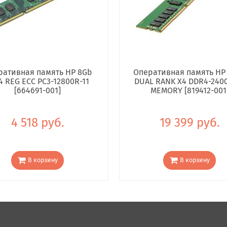
ративная память HP 8Gb
Оперативная память HP
4 REG ECC PC3-12800R-11
DUAL RANK X4 DDR4-240
[664691-001]
MEMORY [819412-001
4 518 руб.
19 399 руб.
В корзину
В корзину