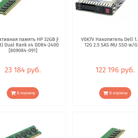
тивная память HP 32GB Ƒ
V0K7V Накопитель Dell 1.
B) Dual Rank x4 DDR4-2400
12G 2.5 SAS MU SSD w/G
[809084-091]
23 184 руб.
122 196 руб.
В корзину
В корзину