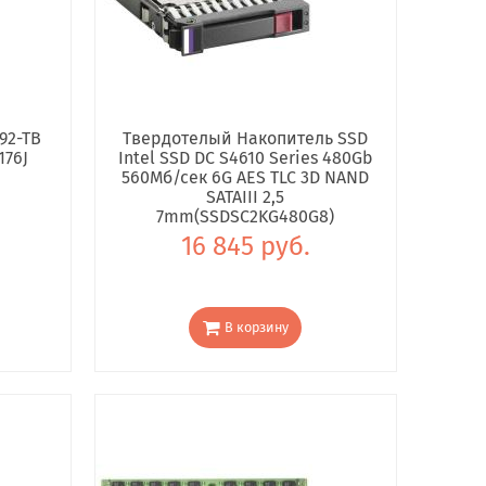
92-TB
Твердотелый Накопитель SSD
176J
Intel SSD DC S4610 Series 480Gb
560Мб/сек 6G AES TLC 3D NAND
SATAIII 2,5
7mm(SSDSC2KG480G8)
16 845 руб.
В корзину