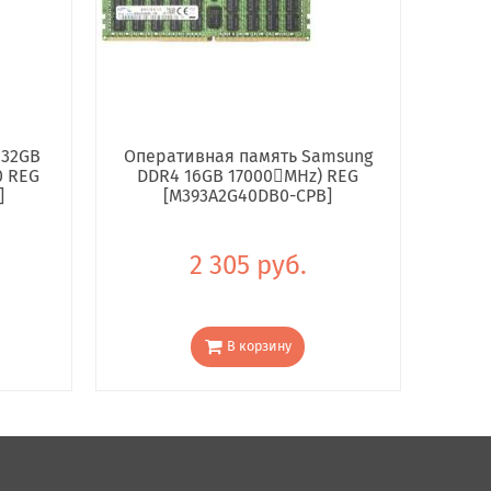
 32GB
Оперативная память Samsung
0 REG
DDR4 16GB 17000񢋕MHz) REG
]
[M393A2G40DB0-CPB]
2 305 руб.
В корзину