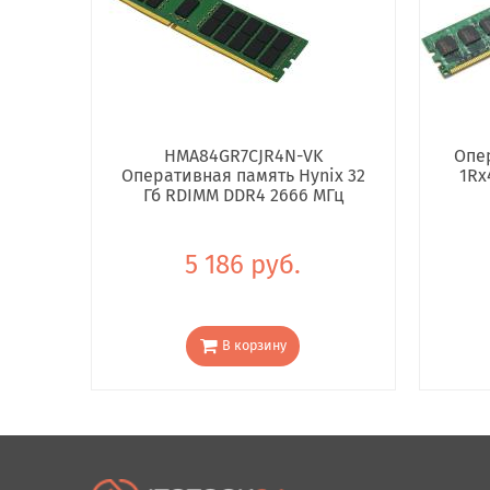
HMA84GR7CJR4N-VK
Опе
Оперативная память Hynix 32
1Rx
Гб RDIMM DDR4 2666 МГц
5 186 руб.
В корзину