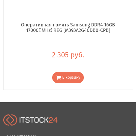
Оперативная память Samsung DDR4 16GB
17000񢋕MHz) REG [M393A2G40DB0-CPB]
2 305 руб.
В корзину