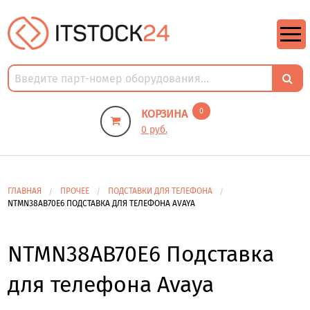
https://m9.by/elektronika/kompuytery/komplektuysie-dly-pk/
https://m9.by/elektronika/kompuytery/komplektuysie-dly-pk/
комплектующие для пк цены
Комплектующие для компьютера
0
КОРЗИНА
0 руб.
ГЛАВНАЯ
ПРОЧЕЕ
ПОДСТАВКИ ДЛЯ ТЕЛЕФОНА
NTMN38AB70E6 ПОДСТАВКА ДЛЯ ТЕЛЕФОНА AVAYA
NTMN38AB70E6 Подставка
для телефона Avaya