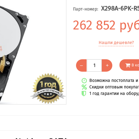
X298A-6PK-R
Парт-номер:
262 852 ру
Нашли дешевле?
В к
–
+
Возможна постоплата и 
Скидки оптовым покупа
1 год гарантии на обор