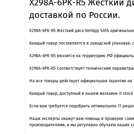
X298A-6PK-R5 Жесткий ди
доставкой по России.
X298A-6PK-R5 Жесткий диск NetApp SATA оригинальн
Каждый товар поставляется в заводской упаковке, 
X298A-6PK-R5 ввозится на территорию РФ официаль
X298A-6PK-R5 cоответствует техническим параметр
На все товары действует официальная гарантия на 1
Каждый товар, доступный в нашем магазине it stoc
Если вам требуется подобрать оптимальное IT-реш
Наши эксперты окажут вам помощь в проверке совме
производителями, и мы регулярно обучаем наших с