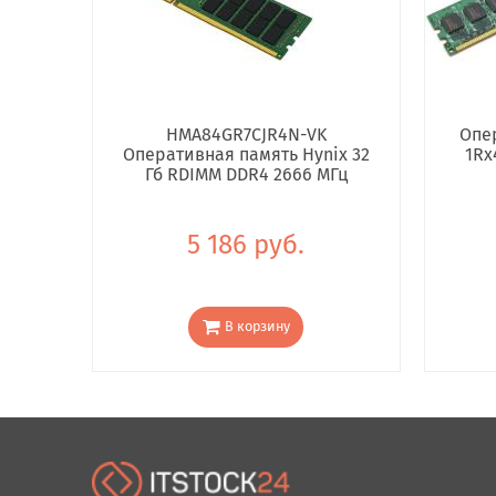
HMA84GR7CJR4N-VK
Опе
Оперативная память Hynix 32
1Rx
Гб RDIMM DDR4 2666 МГц
5 186 руб.
В корзину