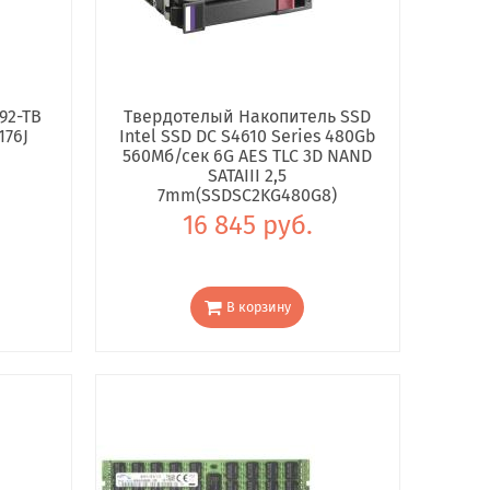
92-TB
Твердотелый Накопитель SSD
176J
Intel SSD DC S4610 Series 480Gb
560Мб/сек 6G AES TLC 3D NAND
SATAIII 2,5
7mm(SSDSC2KG480G8)
16 845 руб.
В корзину