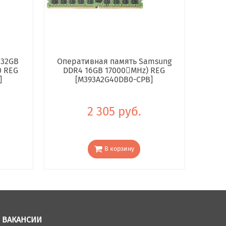
 32GB
Оперативная память Samsung
0 REG
DDR4 16GB 17000񢋕MHz) REG
]
[M393A2G40DB0-CPB]
2 305 руб.
В корзину
ВАКАНСИИ