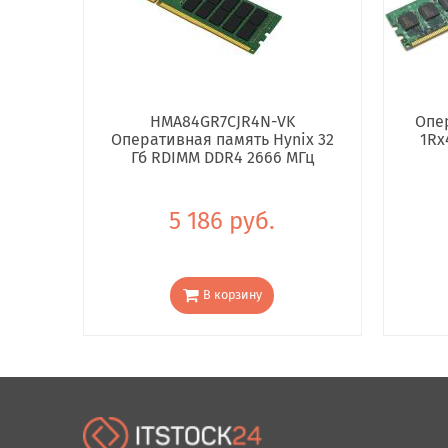
HMA84GR7CJR4N-VK
Опе
Оперативная память Hynix 32
1Rx
Гб RDIMM DDR4 2666 МГц
5 186 руб.
В корзину