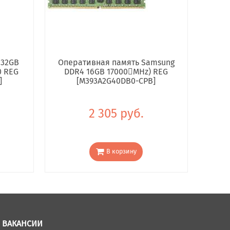
 32GB
Оперативная память Samsung
0 REG
DDR4 16GB 17000񢋕MHz) REG
]
[M393A2G40DB0-CPB]
2 305 руб.
В корзину
ВАКАНСИИ