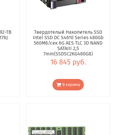
92-TB
Твердотелый Накопитель SSD
176J
Intel SSD DC S4610 Series 480Gb
560Мб/сек 6G AES TLC 3D NAND
SATAIII 2,5
7mm(SSDSC2KG480G8)
16 845 руб.
В корзину