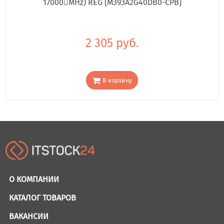
17000񢋕MHz) REG [M393A2G40DB0-CPB]
2 305 руб.
В корзину
О КОМПАНИИ
КАТАЛОГ ТОВАРОВ
ВАКАНСИИ