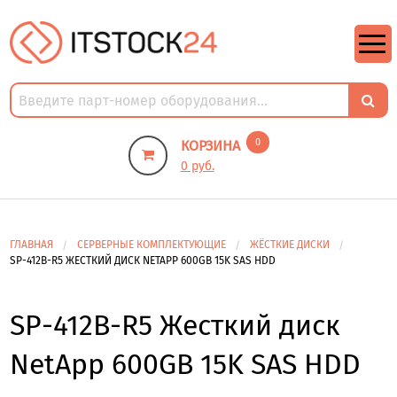
https://m9.by/elektronika/kompuytery/komplektuysie-dly-pk/
https://m9.by/elektronika/kompuytery/komplektuysie-dly-pk/
комплектующие для пк цены
Комплектующие для компьютера
0
КОРЗИНА
0 руб.
ГЛАВНАЯ
СЕРВЕРНЫЕ КОМПЛЕКТУЮЩИЕ
ЖЁСТКИЕ ДИСКИ
SP-412B-R5 ЖЕСТКИЙ ДИСК NETAPP 600GB 15K SAS HDD
SP-412B-R5 Жесткий диск
NetApp 600GB 15K SAS HDD