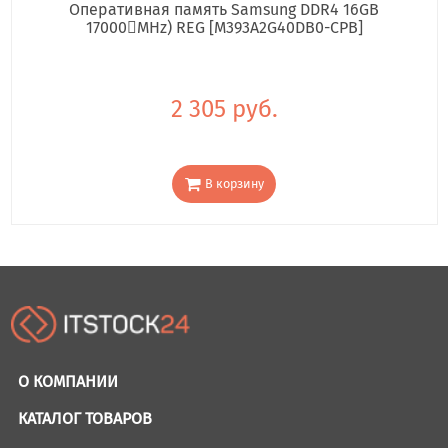
Оперативная память Samsung DDR4 16GB
17000񢋕MHz) REG [M393A2G40DB0-CPB]
2 305 руб.
В корзину
О КОМПАНИИ
КАТАЛОГ ТОВАРОВ