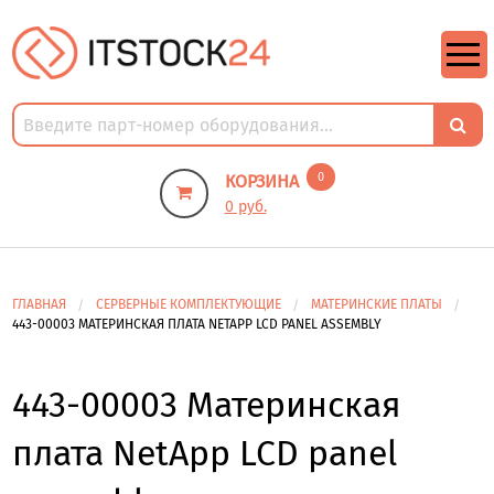
https://m9.by/elektronika/kompuytery/komplektuysie-dly-pk/
https://m9.by/elektronika/kompuytery/komplektuysie-dly-pk/
комплектующие для пк цены
Комплектующие для компьютера
0
КОРЗИНА
0 руб.
ГЛАВНАЯ
СЕРВЕРНЫЕ КОМПЛЕКТУЮЩИЕ
МАТЕРИНСКИЕ ПЛАТЫ
443-00003 МАТЕРИНСКАЯ ПЛАТА NETAPP LCD PANEL ASSEMBLY
443-00003 Материнская
плата NetApp LCD panel