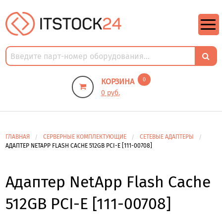
https://m9.by/elektronika/kompuytery/komplektuysie-dly-pk/
https://m9.by/elektronika/kompuytery/komplektuysie-dly-pk/
комплектующие для пк цены
Комплектующие для компьютера
0
КОРЗИНА
0 руб.
ГЛАВНАЯ
СЕРВЕРНЫЕ КОМПЛЕКТУЮЩИЕ
СЕТЕВЫЕ АДАПТЕРЫ
АДАПТЕР NETAPP FLASH CACHE 512GB PCI-E [111-00708]
Адаптер NetApp Flash Cache
512GB PCI-E [111-00708]