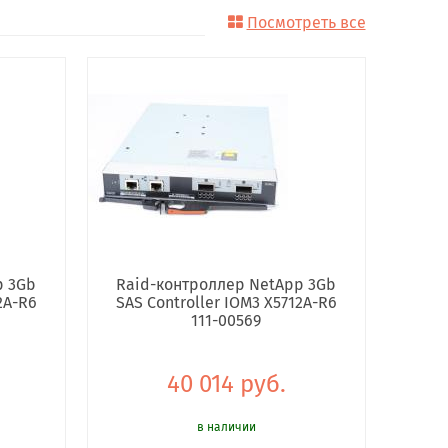
Посмотреть все
p 3Gb
Raid-контроллер NetApp 3Gb
2A-R6
SAS Controller IOM3 X5712A-R6
111-00569
40 014 руб.
в наличии