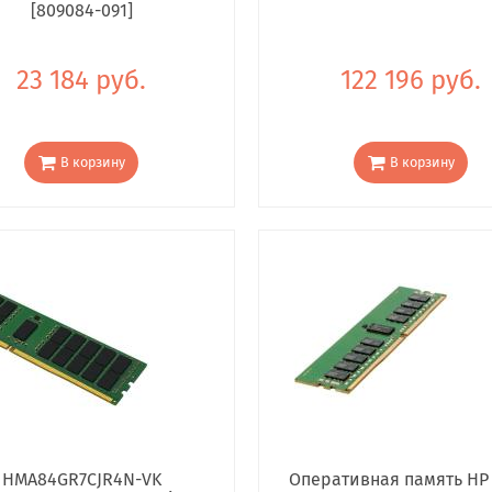
[809084-091]
23 184 руб.
122 196 руб.
В корзину
В корзину
HMA84GR7CJR4N-VK
Оперативная память HP