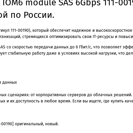
 IOM6 module SAS 6Gbps 111-001
ой по России.
тикул 111-00190), который обеспечит надежное и высокоскоростн
рганизаций, стремящихся оптимизировать свои IT-ресурсы и повыси
AS со скоростью передачи данных до 6 Гбит/с, что позволяет эф
ует стабильную работу даже в условиях высокой нагрузки, что де
я данных
ных сценариях: от корпоративных серверов до облачных решений.
х и их доступность в любое время. Если вы ищете, где купить кач
-00190] оригинальный, новый.