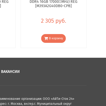
0 REG
DDR4 16GB 17000񢋕MHz) REG
]
[M393A2G40DB0-CPB]
2 305 руб.
В корзину
ВАКАНСИИ
аименование организации: ООО «АйТи-Сток 24»
рес: г. Москва, вн.тер.г. Муниципальный округ