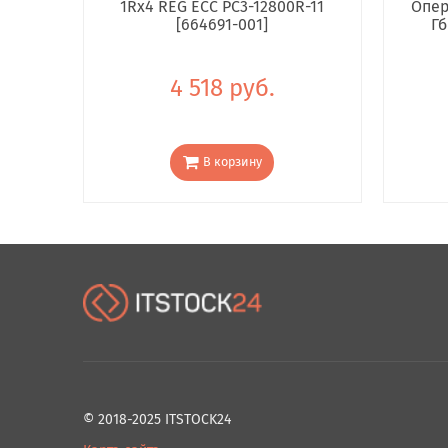
1Rx4 REG ECC PC3-12800R-11
Опер
[664691-001]
Гб
4 518 руб.
В корзину
© 2018-2025 ITSTOCK24