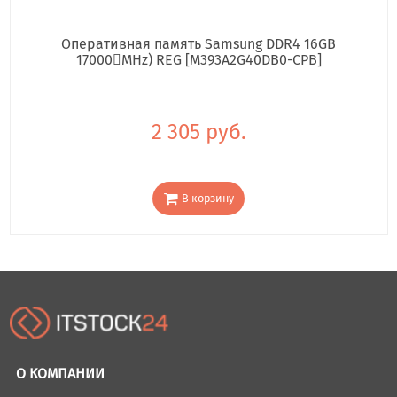
Оперативная память Samsung DDR4 16GB
17000񢋕MHz) REG [M393A2G40DB0-CPB]
2 305 руб.
В корзину
О КОМПАНИИ