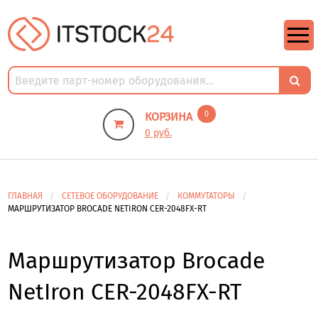
https://m9.by/elektronika/kompuytery/komplektuysie-dly-pk/
https://m9.by/elektronika/kompuytery/komplektuysie-dly-pk/
комплектующие для пк цены
Комплектующие для компьютера
0
КОРЗИНА
0 руб.
ГЛАВНАЯ
СЕТЕВОЕ ОБОРУДОВАНИЕ
КОММУТАТОРЫ
МАРШРУТИЗАТОР BROCADE NETIRON CER-2048FX-RT
Маршрутизатор Brocade
NetIron CER-2048FX-RT