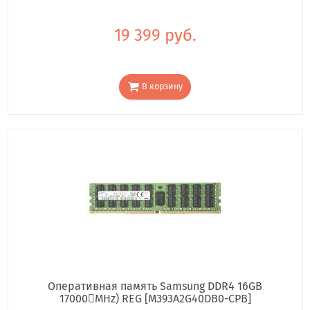
19 399 руб.
В корзину
Оперативная память Samsung DDR4 16GB
17000񢋕MHz) REG [M393A2G40DB0-CPB]