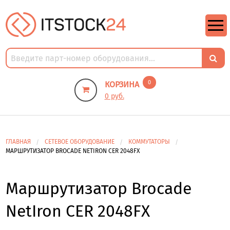
https://m9.by/elektronika/kompuytery/komplektuysie-dly-pk/
https://m9.by/elektronika/kompuytery/komplektuysie-dly-pk/
комплектующие для пк цены
Комплектующие для компьютера
0
КОРЗИНА
0 руб.
ГЛАВНАЯ
СЕТЕВОЕ ОБОРУДОВАНИЕ
КОММУТАТОРЫ
МАРШРУТИЗАТОР BROCADE NETIRON CER 2048FX
Маршрутизатор Brocade
NetIron CER 2048FX