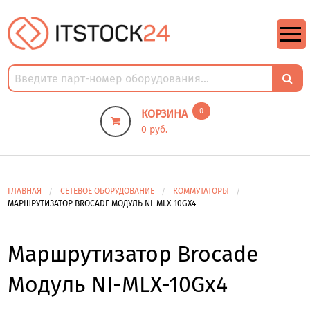
https://m9.by/elektronika/kompuytery/komplektuysie-dly-pk/
https://m9.by/elektronika/kompuytery/komplektuysie-dly-pk/
комплектующие для пк цены
Комплектующие для компьютера
0
КОРЗИНА
0 руб.
ГЛАВНАЯ
СЕТЕВОЕ ОБОРУДОВАНИЕ
КОММУТАТОРЫ
МАРШРУТИЗАТОР BROCADE МОДУЛЬ NI-MLX-10GX4
Маршрутизатор Brocade
Модуль NI-MLX-10Gx4