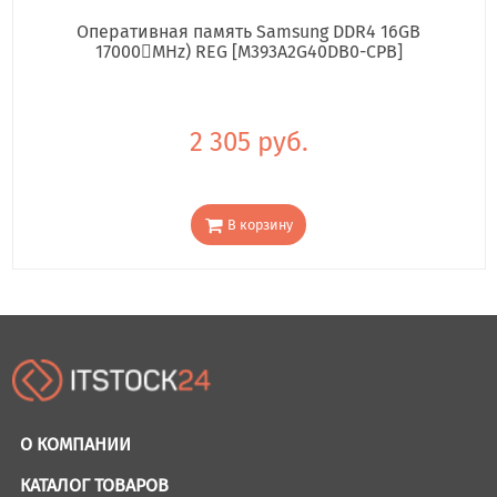
Оперативная память Samsung DDR4 16GB
17000񢋕MHz) REG [M393A2G40DB0-CPB]
2 305 руб.
В корзину
О КОМПАНИИ
КАТАЛОГ ТОВАРОВ