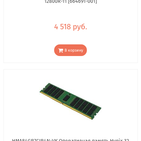
12800R-11 [664691-001]
4 518 руб.
В корзину
HMA84GR7CJR4N-VK Оперативная память Hynix 32