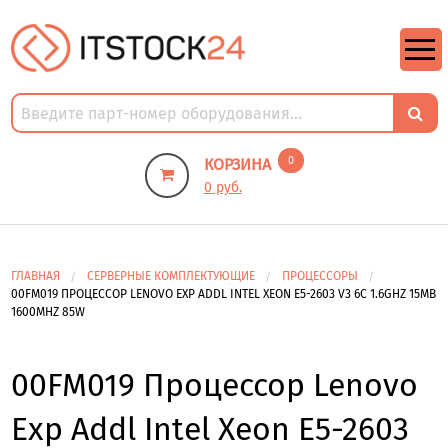
https://m9.by/elektronika/kompuytery/komplektuysie-dly-pk/
https://m9.by/elektronika/kompuytery/komplektuysie-dly-pk/
комплектующие для пк цены
Комплектующие для компьютера
0
КОРЗИНА
0 руб.
ГЛАВНАЯ
СЕРВЕРНЫЕ КОМПЛЕКТУЮЩИЕ
ПРОЦЕССОРЫ
00FM019 ПРОЦЕССОР LENOVO EXP ADDL INTEL XEON E5-2603 V3 6C 1.6GHZ 15MB
1600MHZ 85W
00FM019 Процессор Lenovo
Exp Addl Intel Xeon E5-2603