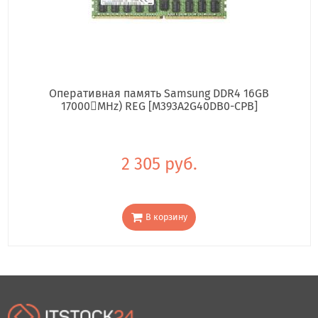
Оперативная память Samsung DDR4 16GB
17000񢋕MHz) REG [M393A2G40DB0-CPB]
2 305 руб.
В корзину