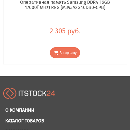
Оперативная память Samsung DDR4 16GB
17000񢋕MHz) REG [M393A2G40DB0-CPB]
2 305 руб.
В корзину
О КОМПАНИИ
КАТАЛОГ ТОВАРОВ