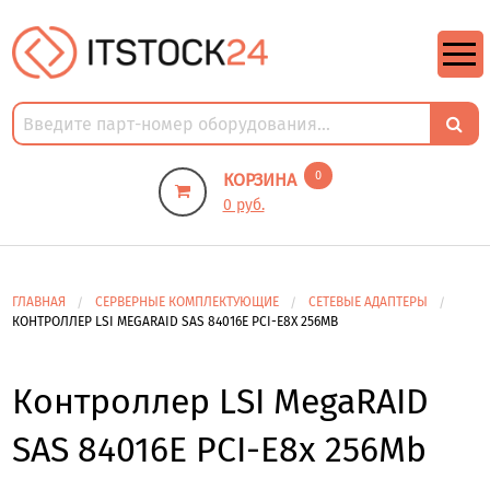
https://m9.by/elektronika/kompuytery/komplektuysie-dly-pk/
https://m9.by/elektronika/kompuytery/komplektuysie-dly-pk/
комплектующие для пк цены
Комплектующие для компьютера
0
КОРЗИНА
0 руб.
ГЛАВНАЯ
СЕРВЕРНЫЕ КОМПЛЕКТУЮЩИЕ
СЕТЕВЫЕ АДАПТЕРЫ
КОНТРОЛЛЕР LSI MEGARAID SAS 84016E PCI-E8X 256MB
Контроллер LSI MegaRAID
SAS 84016E PCI-E8x 256Mb