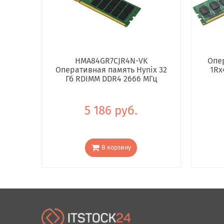
HMA84GR7CJR4N-VK
Опе
Оперативная память Hynix 32
1Rx
Гб RDIMM DDR4 2666 МГц
5 186 руб.
В корзину