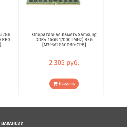
 32GB
Оперативная память Samsung
0 REG
DDR4 16GB 17000񢋕MHz) REG
]
[M393A2G40DB0-CPB]
2 305 руб.
В корзину
ВАКАНСИИ