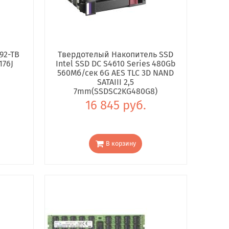
92-TB
Твердотелый Накопитель SSD
176J
Intel SSD DC S4610 Series 480Gb
560Мб/сек 6G AES TLC 3D NAND
SATAIII 2,5
7mm(SSDSC2KG480G8)
16 845 руб.
В корзину