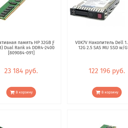
тивная память HP 32GB Ƒ
V0K7V Накопитель Dell 1.
B) Dual Rank x4 DDR4-2400
12G 2.5 SAS MU SSD w/G
[809084-091]
23 184 руб.
122 196 руб.
В корзину
В корзину