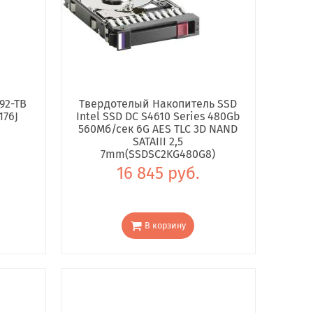
92-TB
Твердотелый Накопитель SSD
176J
Intel SSD DC S4610 Series 480Gb
560Мб/сек 6G AES TLC 3D NAND
SATAIII 2,5
7mm(SSDSC2KG480G8)
16 845 руб.
В корзину