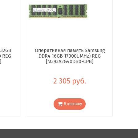
 32GB
Оперативная память Samsung
0 REG
DDR4 16GB 17000񢋕MHz) REG
]
[M393A2G40DB0-CPB]
2 305 руб.
В корзину