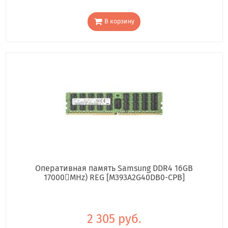
В корзину
Оперативная память Samsung DDR4 16GB
17000񢋕MHz) REG [M393A2G40DB0-CPB]
2 305 руб.