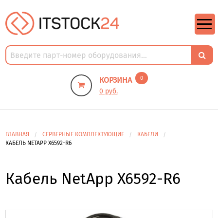
https://m9.by/elektronika/kompuytery/komplektuysie-dly-pk/
https://m9.by/elektronika/kompuytery/komplektuysie-dly-pk/
комплектующие для пк цены
Комплектующие для компьютера
0
КОРЗИНА
0 руб.
ГЛАВНАЯ
СЕРВЕРНЫЕ КОМПЛЕКТУЮЩИЕ
КАБЕЛИ
КАБЕЛЬ NETAPP X6592-R6
Кабель NetApp X6592-R6