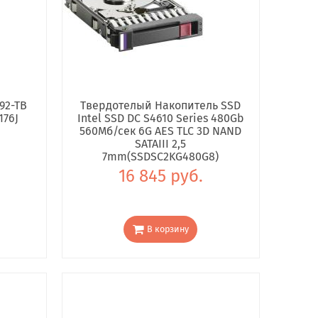
92-TB
Твердотелый Накопитель SSD
176J
Intel SSD DC S4610 Series 480Gb
560Мб/сек 6G AES TLC 3D NAND
SATAIII 2,5
7mm(SSDSC2KG480G8)
16 845 руб.
В корзину