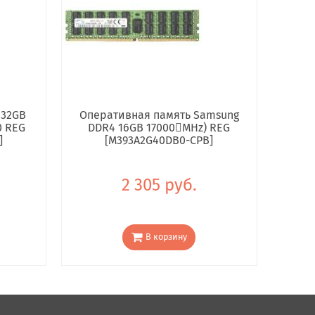
 32GB
Оперативная память Samsung
0 REG
DDR4 16GB 17000񢋕MHz) REG
]
[M393A2G40DB0-CPB]
2 305 руб.
В корзину