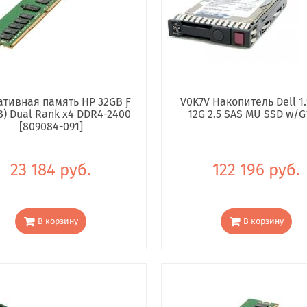
тивная память HP 32GB Ƒ
V0K7V Накопитель Dell 1.
B) Dual Rank x4 DDR4-2400
12G 2.5 SAS MU SSD w/G
[809084-091]
23 184 руб.
122 196 руб.
В корзину
В корзину