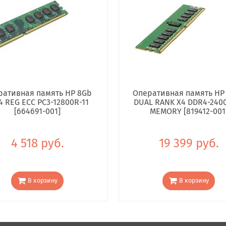
ративная память HP 8Gb
Оперативная память HP
4 REG ECC PC3-12800R-11
DUAL RANK X4 DDR4-240
[664691-001]
MEMORY [819412-001
4 518 руб.
19 399 руб.
В корзину
В корзину