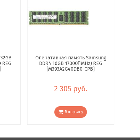
 32GB
Оперативная память Samsung
0 REG
DDR4 16GB 17000񢋕MHz) REG
]
[M393A2G40DB0-CPB]
2 305 руб.
В корзину