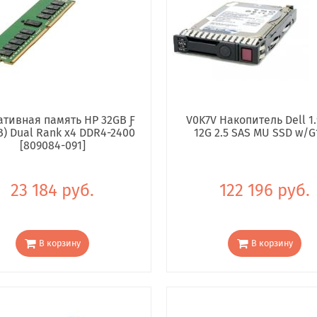
тивная память HP 32GB Ƒ
V0K7V Накопитель Dell 1.
B) Dual Rank x4 DDR4-2400
12G 2.5 SAS MU SSD w/G
[809084-091]
23 184 руб.
122 196 руб.
В корзину
В корзину