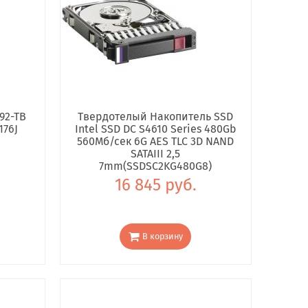
92-TB
Твердотелый Накопитель SSD
176J
Intel SSD DC S4610 Series 480Gb
560Мб/сек 6G AES TLC 3D NAND
SATAIII 2,5
7mm(SSDSC2KG480G8)
16 845 руб.
В корзину