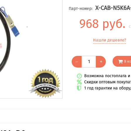
X-CAB-N5K6A
Парт-номер:
968 руб.
с
Нашли дешевле?
В к
–
+
Возможна постоплата и 
Скидки оптовым покупа
1 год гарантии на обор