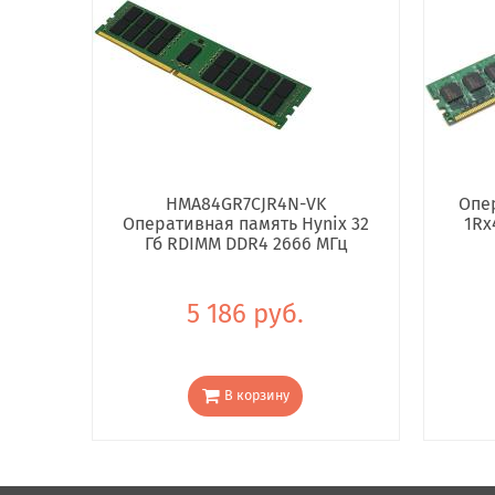
HMA84GR7CJR4N-VK
Опе
Оперативная память Hynix 32
1Rx
Гб RDIMM DDR4 2666 МГц
5 186 руб.
В корзину