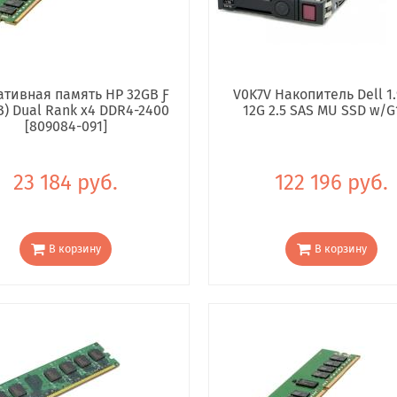
тивная память HP 32GB Ƒ
V0K7V Накопитель Dell 1.
B) Dual Rank x4 DDR4-2400
12G 2.5 SAS MU SSD w/G
[809084-091]
23 184 руб.
122 196 руб.
В корзину
В корзину