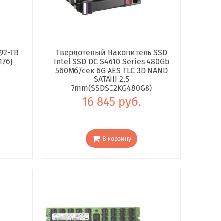
92-TB
Твердотелый Накопитель SSD
176J
Intel SSD DC S4610 Series 480Gb
560Мб/сек 6G AES TLC 3D NAND
SATAIII 2,5
7mm(SSDSC2KG480G8)
16 845 руб.
В корзину