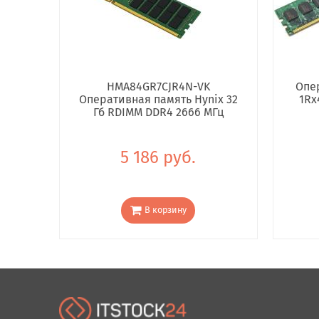
HMA84GR7CJR4N-VK
Опе
Оперативная память Hynix 32
1Rx
Гб RDIMM DDR4 2666 МГц
5 186 руб.
В корзину