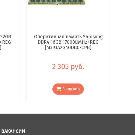
 32GB
Оперативная память Samsung
0 REG
DDR4 16GB 17000񢋕MHz) REG
]
[M393A2G40DB0-CPB]
2 305 руб.
В корзину
ВАКАНСИИ