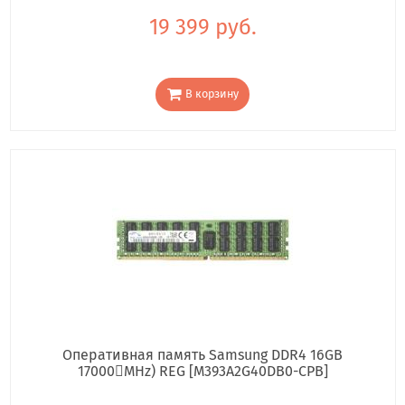
19 399 руб.
В корзину
Оперативная память Samsung DDR4 16GB
17000񢋕MHz) REG [M393A2G40DB0-CPB]