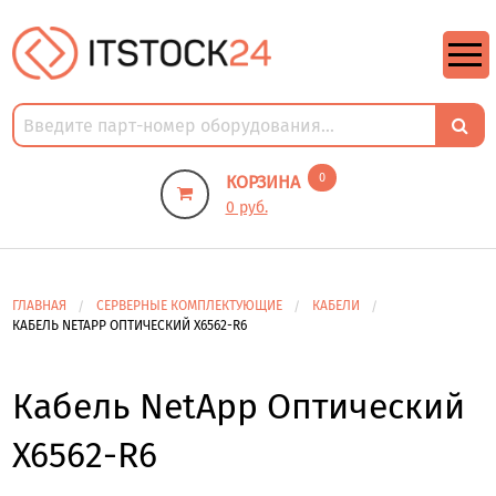
https://m9.by/elektronika/kompuytery/komplektuysie-dly-pk/
https://m9.by/elektronika/kompuytery/komplektuysie-dly-pk/
комплектующие для пк цены
Комплектующие для компьютера
0
КОРЗИНА
0 руб.
ГЛАВНАЯ
СЕРВЕРНЫЕ КОМПЛЕКТУЮЩИЕ
КАБЕЛИ
КАБЕЛЬ NETAPP ОПТИЧЕСКИЙ X6562-R6
Кабель NetApp Оптический
X6562-R6