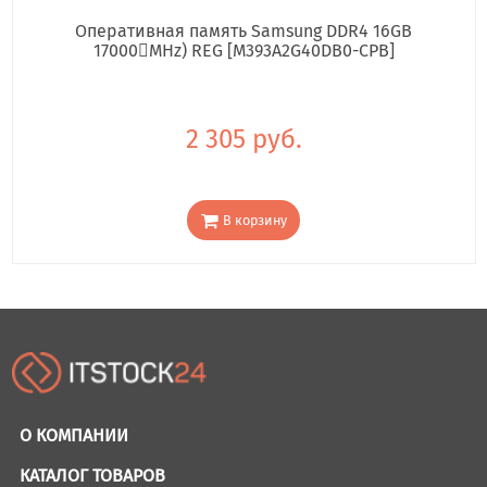
Оперативная память Samsung DDR4 16GB
17000񢋕MHz) REG [M393A2G40DB0-CPB]
2 305 руб.
В корзину
О КОМПАНИИ
КАТАЛОГ ТОВАРОВ