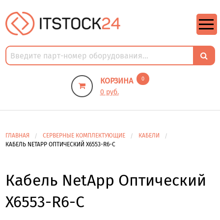
https://m9.by/elektronika/kompuytery/komplektuysie-dly-pk/
https://m9.by/elektronika/kompuytery/komplektuysie-dly-pk/
комплектующие для пк цены
Комплектующие для компьютера
0
КОРЗИНА
0 руб.
ГЛАВНАЯ
СЕРВЕРНЫЕ КОМПЛЕКТУЮЩИЕ
КАБЕЛИ
КАБЕЛЬ NETAPP ОПТИЧЕСКИЙ X6553-R6-C
Кабель NetApp Оптический
X6553-R6-C