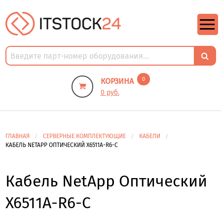
https://m9.by/elektronika/kompuytery/komplektuysie-dly-pk/
https://m9.by/elektronika/kompuytery/komplektuysie-dly-pk/
комплектующие для пк цены
Комплектующие для компьютера
0
КОРЗИНА
0 руб.
ГЛАВНАЯ
СЕРВЕРНЫЕ КОМПЛЕКТУЮЩИЕ
КАБЕЛИ
КАБЕЛЬ NETAPP ОПТИЧЕСКИЙ X6511A-R6-C
Кабель NetApp Оптический
X6511A-R6-C