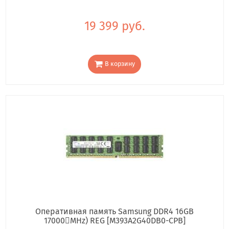
19 399 руб.
В корзину
Оперативная память Samsung DDR4 16GB
17000񢋕MHz) REG [M393A2G40DB0-CPB]