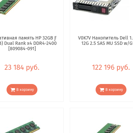
тивная память HP 32GB Ƒ
V0K7V Накопитель Dell 1.
B) Dual Rank x4 DDR4-2400
12G 2.5 SAS MU SSD w/G
[809084-091]
23 184 руб.
122 196 руб.
В корзину
В корзину