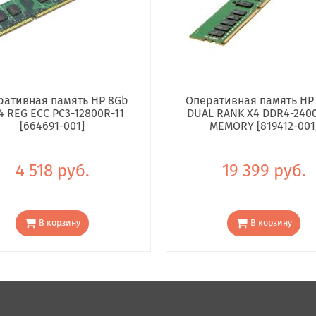
ративная память HP 8Gb
Оперативная память HP
4 REG ECC PC3-12800R-11
DUAL RANK X4 DDR4-240
[664691-001]
MEMORY [819412-001
4 518 руб.
19 399 руб.
В корзину
В корзину