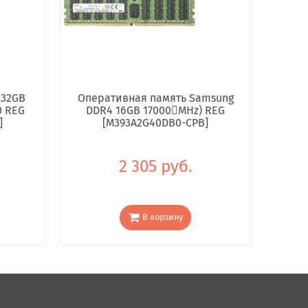
 32GB
Оперативная память Samsung
0 REG
DDR4 16GB 17000񢋕MHz) REG
]
[M393A2G40DB0-CPB]
2 305 руб.
В корзину