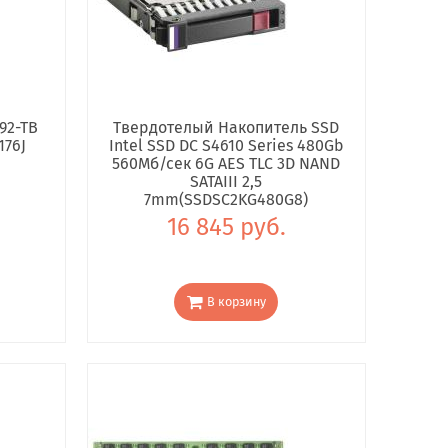
92-TB
Твердотелый Накопитель SSD
176J
Intel SSD DC S4610 Series 480Gb
560Мб/сек 6G AES TLC 3D NAND
SATAIII 2,5
7mm(SSDSC2KG480G8)
16 845 руб.
В корзину