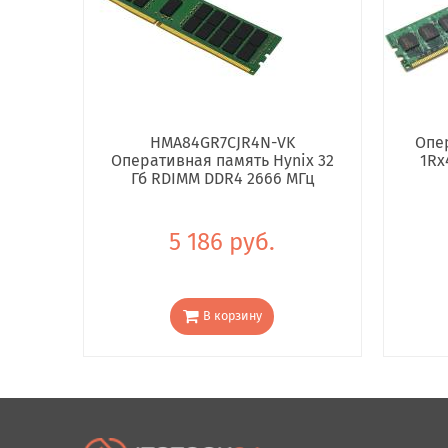
HMA84GR7CJR4N-VK
Опе
Оперативная память Hynix 32
1Rx
Гб RDIMM DDR4 2666 МГц
5 186 руб.
В корзину