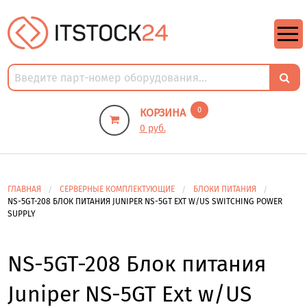
https://m9.by/elektronika/kompuytery/komplektuysie-dly-pk/
https://m9.by/elektronika/kompuytery/komplektuysie-dly-pk/
комплектующие для пк цены
Комплектующие для компьютера
0
КОРЗИНА
0 руб.
ГЛАВНАЯ
СЕРВЕРНЫЕ КОМПЛЕКТУЮЩИЕ
БЛОКИ ПИТАНИЯ
NS-5GT-208 БЛОК ПИТАНИЯ JUNIPER NS-5GT EXT W/US SWITCHING POWER
SUPPLY
NS-5GT-208 Блок питания
Juniper NS-5GT Ext w/US