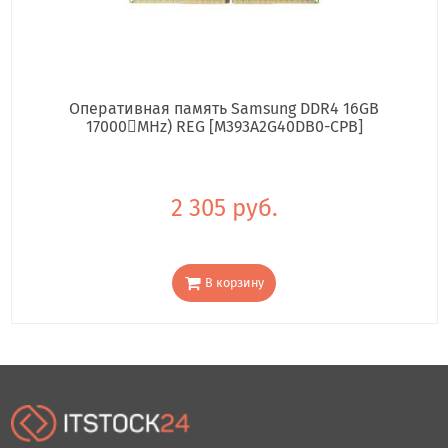
Оперативная память Samsung DDR4 16GB
17000񢋕MHz) REG [M393A2G40DB0-CPB]
2 305 руб.
В корзину