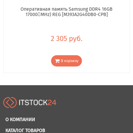
Оперативная память Samsung DDR4 16GB
17000񢋕MHz) REG [M393A2G40DB0-CPB]
2 305 руб.
В корзину
О КОМПАНИИ
КАТАЛОГ ТОВАРОВ