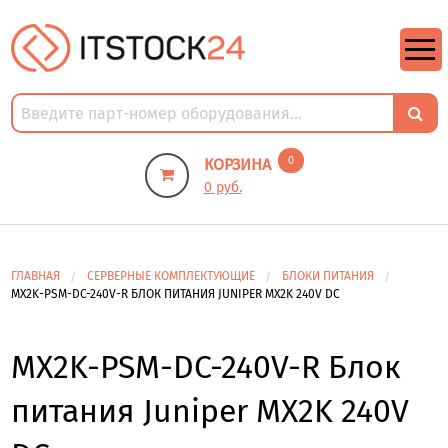
https://m9.by/elektronika/kompuytery/komplektuysie-dly-pk/
https://m9.by/elektronika/kompuytery/komplektuysie-dly-pk/
комплектующие для пк цены
Комплектующие для компьютера
0
КОРЗИНА
0 руб.
ГЛАВНАЯ
СЕРВЕРНЫЕ КОМПЛЕКТУЮЩИЕ
БЛОКИ ПИТАНИЯ
MX2K-PSM-DC-240V-R БЛОК ПИТАНИЯ JUNIPER MX2K 240V DC
MX2K-PSM-DC-240V-R Блок
питания Juniper MX2K 240V