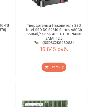
92-TB
Твердотелый Накопитель SSD
176J
Intel SSD DC S4610 Series 480Gb
560Мб/сек 6G AES TLC 3D NAND
SATAIII 2,5
7mm(SSDSC2KG480G8)
16 845 руб.
В корзину