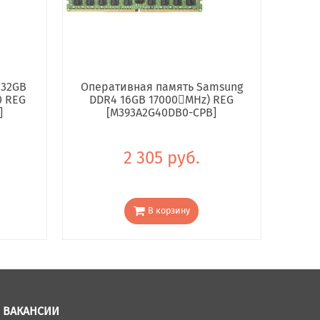
 32GB
Оперативная память Samsung
0 REG
DDR4 16GB 17000񢋕MHz) REG
]
[M393A2G40DB0-CPB]
2 305 руб.
В корзину
ВАКАНСИИ