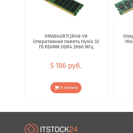
HMA84GR7CJR4N-VK
Опе
Оперативная память Hynix 32
1Rx
Гб RDIMM DDR4 2666 МГц
5 186 руб.
В корзину