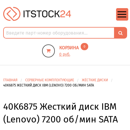
https://m9.by/elektronika/kompuytery/komplektuysie-dly-pk/
https://m9.by/elektronika/kompuytery/komplektuysie-dly-pk/
комплектующие для пк цены
Комплектующие для компьютера
0
КОРЗИНА
0 руб.
ГЛАВНАЯ
СЕРВЕРНЫЕ КОМПЛЕКТУЮЩИЕ
ЖЁСТКИЕ ДИСКИ
40K6875 ЖЕСТКИЙ ДИСК IBM (LENOVO) 7200 ОБ/МИН SATA
40K6875 Жесткий диск IBM
(Lenovo) 7200 об/мин SATA