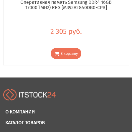
Оперативная память Samsung DDR4 16GB
17000񢋕MHz) REG [M393A2G40DB0-CPB]
2 305 руб.
В корзину
О КОМПАНИИ
КАТАЛОГ ТОВАРОВ