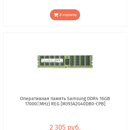
В корзину
Оперативная память Samsung DDR4 16GB
17000񢋕MHz) REG [M393A2G40DB0-CPB]
2 305 руб.