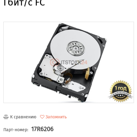
Гбит/с FC
К сравнению
Запомнить
17R6206
Парт-номер: