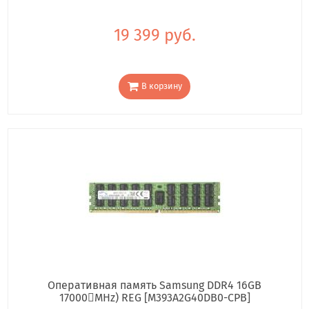
19 399 руб.
В корзину
Оперативная память Samsung DDR4 16GB
17000񢋕MHz) REG [M393A2G40DB0-CPB]