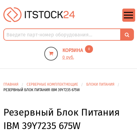
https://m9.by/elektronika/kompuytery/komplektuysie-dly-pk/
https://m9.by/elektronika/kompuytery/komplektuysie-dly-pk/
комплектующие для пк цены
Комплектующие для компьютера
0
КОРЗИНА
0 руб.
ГЛАВНАЯ
СЕРВЕРНЫЕ КОМПЛЕКТУЮЩИЕ
БЛОКИ ПИТАНИЯ
РЕЗЕРВНЫЙ БЛОК ПИТАНИЯ IBM 39Y7235 675W
Резервный Блок Питания
IBM 39Y7235 675W