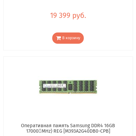
19 399 руб.
В корзину
Оперативная память Samsung DDR4 16GB
17000񢋕MHz) REG [M393A2G40DB0-CPB]