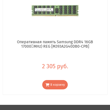
Оперативная память Samsung DDR4 16GB
17000񢋕MHz) REG [M393A2G40DB0-CPB]
2 305 руб.
В корзину