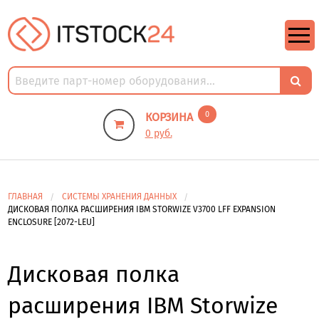
https://m9.by/elektronika/kompuytery/komplektuysie-dly-pk/
https://m9.by/elektronika/kompuytery/komplektuysie-dly-pk/
комплектующие для пк цены
Комплектующие для компьютера
0
КОРЗИНА
0 руб.
ГЛАВНАЯ
СИСТЕМЫ ХРАНЕНИЯ ДАННЫХ
ДИСКОВАЯ ПОЛКА РАСШИРЕНИЯ IBM STORWIZE V3700 LFF EXPANSION
ENCLOSURE [2072-LEU]
Дисковая полка
расширения IBM Storwize