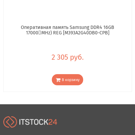
Оперативная память Samsung DDR4 16GB
17000񢋕MHz) REG [M393A2G40DB0-CPB]
2 305 руб.
В корзину