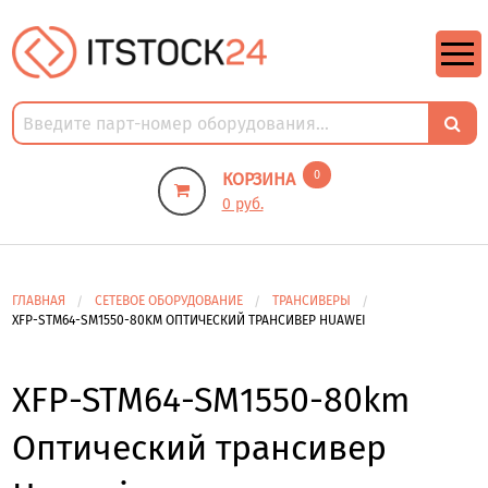
https://m9.by/elektronika/kompuytery/komplektuysie-dly-pk/
https://m9.by/elektronika/kompuytery/komplektuysie-dly-pk/
комплектующие для пк цены
Комплектующие для компьютера
0
КОРЗИНА
0 руб.
ГЛАВНАЯ
СЕТЕВОЕ ОБОРУДОВАНИЕ
ТРАНСИВЕРЫ
XFP-STM64-SM1550-80KM ОПТИЧЕСКИЙ ТРАНСИВЕР HUAWEI
XFP-STM64-SM1550-80km
Оптический трансивер