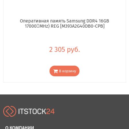
Оперативная память Samsung DDR4 16GB
17000񢋕MHz) REG [M393A2G40DB0-CPB]
2 305 руб.
В корзину
О КОМПАНИИ