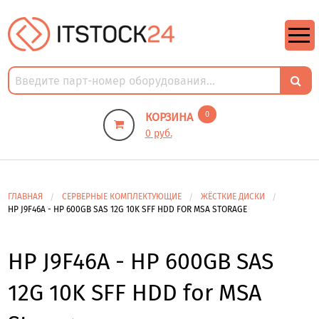
https://m9.by/elektronika/kompuytery/komplektuysie-dly-pk/
https://m9.by/elektronika/kompuytery/komplektuysie-dly-pk/
комплектующие для пк цены
Комплектующие для компьютера
0
КОРЗИНА
0 руб.
ГЛАВНАЯ
СЕРВЕРНЫЕ КОМПЛЕКТУЮЩИЕ
ЖЁСТКИЕ ДИСКИ
HP J9F46A - HP 600GB SAS 12G 10K SFF HDD FOR MSA STORAGE
HP J9F46A - HP 600GB SAS
12G 10K SFF HDD for MSA