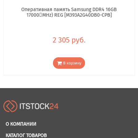
Оперативная память Samsung DDR4 16GB
17000񢋕MHz) REG [M393A2G40DB0-CPB]
2 305 руб.
В корзину
О КОМПАНИИ
КАТАЛОГ ТОВАРОВ