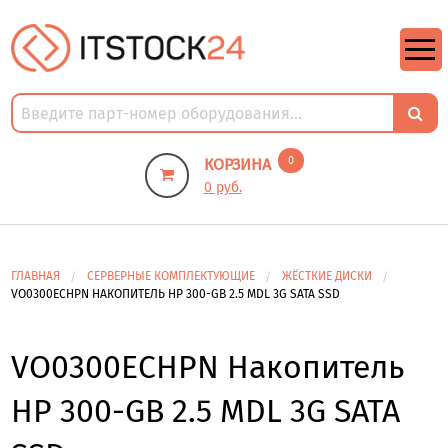
https://m9.by/elektronika/kompuytery/komplektuysie-dly-pk/
https://m9.by/elektronika/kompuytery/komplektuysie-dly-pk/
комплектующие для пк цены
Комплектующие для компьютера
0
КОРЗИНА
0 руб.
ГЛАВНАЯ
СЕРВЕРНЫЕ КОМПЛЕКТУЮЩИЕ
ЖЁСТКИЕ ДИСКИ
VO0300ECHPN НАКОПИТЕЛЬ HP 300-GB 2.5 MDL 3G SATA SSD
VO0300ECHPN Накопитель
HP 300-GB 2.5 MDL 3G SATA