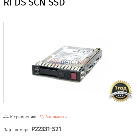
RI DS SCN SSD
К сравнению
Запомнить
P22331-S21
Парт-номер: