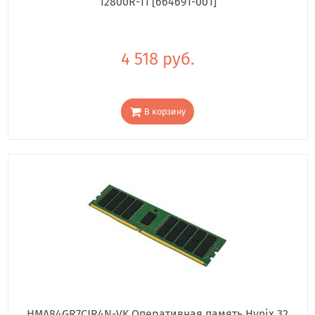
12800R-11 [664691-001]
4 518 руб.
В корзину
HMA84GR7CJR4N-VK Оперативная память Hynix 32