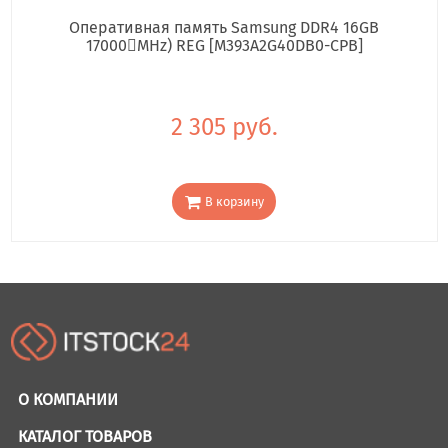
Оперативная память Samsung DDR4 16GB
17000񢋕MHz) REG [M393A2G40DB0-CPB]
2 305 руб.
В корзину
О КОМПАНИИ
КАТАЛОГ ТОВАРОВ