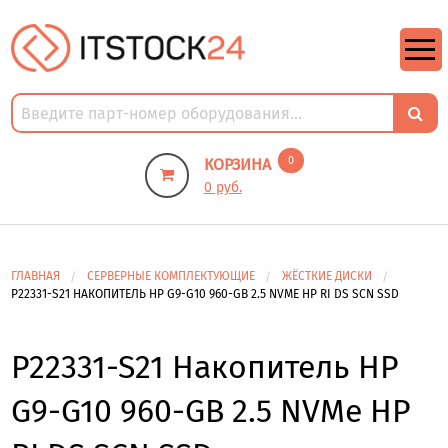
https://m9.by/elektronika/kompuytery/komplektuysie-dly-pk/
https://m9.by/elektronika/kompuytery/komplektuysie-dly-pk/
комплектующие для пк цены
Комплектующие для компьютера
0
КОРЗИНА
0 руб.
ГЛАВНАЯ
СЕРВЕРНЫЕ КОМПЛЕКТУЮЩИЕ
ЖЁСТКИЕ ДИСКИ
P22331-S21 НАКОПИТЕЛЬ HP G9-G10 960-GB 2.5 NVME HP RI DS SCN SSD
P22331-S21 Накопитель HP
G9-G10 960-GB 2.5 NVMe HP