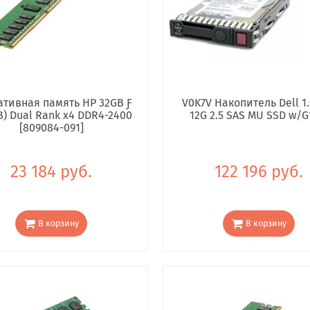
тивная память HP 32GB Ƒ
V0K7V Накопитель Dell 1.
B) Dual Rank x4 DDR4-2400
12G 2.5 SAS MU SSD w/G
[809084-091]
23 184 руб.
122 196 руб.
В корзину
В корзину