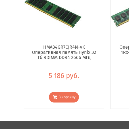
HMA84GR7CJR4N-VK
Опе
Оперативная память Hynix 32
1Rx
Гб RDIMM DDR4 2666 МГц
5 186 руб.
В корзину