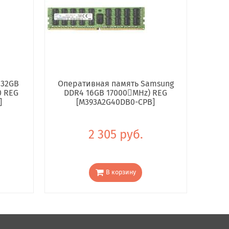
 32GB
Оперативная память Samsung
0 REG
DDR4 16GB 17000񢋕MHz) REG
]
[M393A2G40DB0-CPB]
2 305 руб.
В корзину