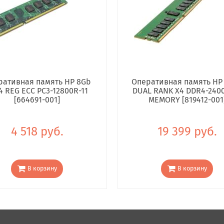
ративная память HP 8Gb
Оперативная память HP
4 REG ECC PC3-12800R-11
DUAL RANK X4 DDR4-240
[664691-001]
MEMORY [819412-001
4 518 руб.
19 399 руб.
В корзину
В корзину