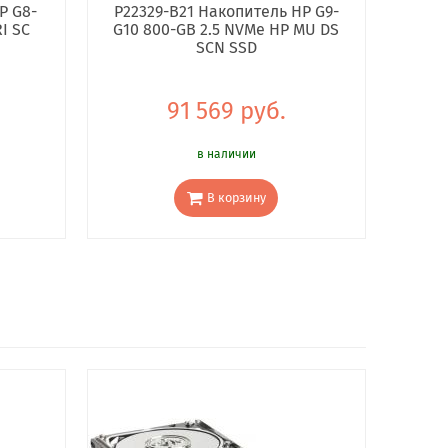
P G8-
P22329-B21 Накопитель HP G9-
I SC
G10 800-GB 2.5 NVMe HP MU DS
SCN SSD
91 569 руб.
в наличии
В корзину