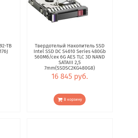
92-TB
Твердотелый Накопитель SSD
176J
Intel SSD DC S4610 Series 480Gb
560Мб/сек 6G AES TLC 3D NAND
SATAIII 2,5
7mm(SSDSC2KG480G8)
16 845 руб.
В корзину