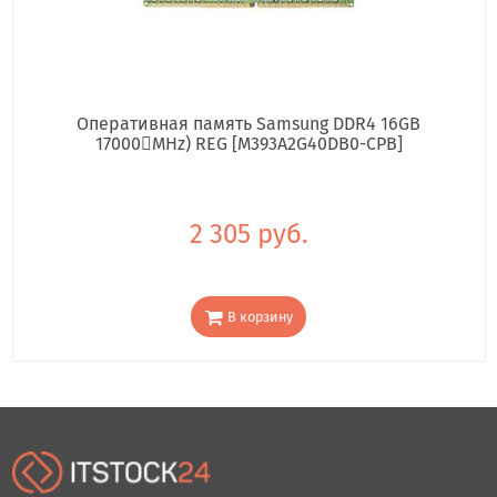
Оперативная память Samsung DDR4 16GB
17000񢋕MHz) REG [M393A2G40DB0-CPB]
2 305 руб.
В корзину