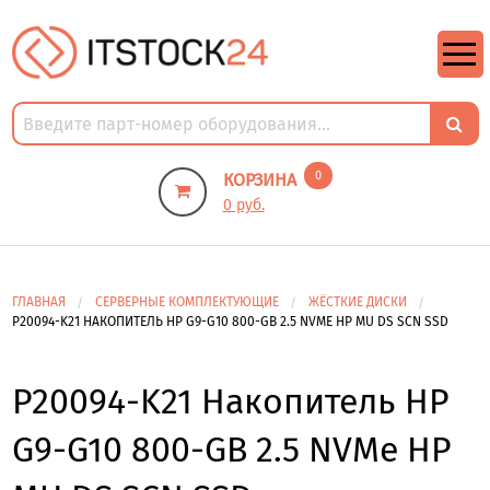
https://m9.by/elektronika/kompuytery/komplektuysie-dly-pk/
https://m9.by/elektronika/kompuytery/komplektuysie-dly-pk/
комплектующие для пк цены
Комплектующие для компьютера
0
КОРЗИНА
0 руб.
ГЛАВНАЯ
СЕРВЕРНЫЕ КОМПЛЕКТУЮЩИЕ
ЖЁСТКИЕ ДИСКИ
P20094-K21 НАКОПИТЕЛЬ HP G9-G10 800-GB 2.5 NVME HP MU DS SCN SSD
P20094-K21 Накопитель HP
G9-G10 800-GB 2.5 NVMe HP