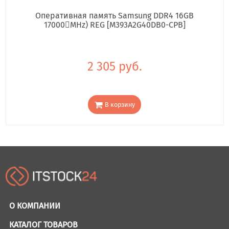
Оперативная память Samsung DDR4 16GB
17000񢋕MHz) REG [M393A2G40DB0-CPB]
2 305 руб.
В корзину
О КОМПАНИИ
КАТАЛОГ ТОВАРОВ