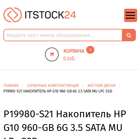
https://m9.by/elektronika/kompuytery/komplektuysie-dly-pk/
https://m9.by/elektronika/kompuytery/komplektuysie-dly-pk/
комплектующие для пк цены
Комплектующие для компьютера
0
КОРЗИНА
0 руб.
ГЛАВНАЯ
СЕРВЕРНЫЕ КОМПЛЕКТУЮЩИЕ
ЖЁСТКИЕ ДИСКИ
P19980-S21 НАКОПИТЕЛЬ HP G10 960-GB 6G 3.5 SATA MU LPC SSD
P19980-S21 Накопитель HP
G10 960-GB 6G 3.5 SATA MU