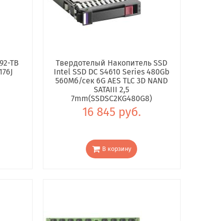
92-TB
Твердотелый Накопитель SSD
176J
Intel SSD DC S4610 Series 480Gb
560Мб/сек 6G AES TLC 3D NAND
SATAIII 2,5
7mm(SSDSC2KG480G8)
16 845 руб.
В корзину