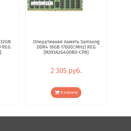
 32GB
Оперативная память Samsung
0 REG
DDR4 16GB 17000񢋕MHz) REG
]
[M393A2G40DB0-CPB]
2 305 руб.
В корзину