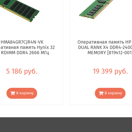
HMA84GR7CJR4N-VK
Оперативная память HP
ативная память Hynix 32
DUAL RANK X4 DDR4-240
 RDIMM DDR4 2666 МГц
MEMORY [819412-001
5 186 руб.
19 399 руб.
В корзину
В корзину