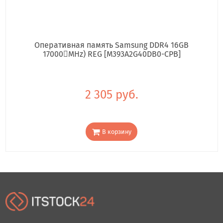
Оперативная память Samsung DDR4 16GB
17000񢋕MHz) REG [M393A2G40DB0-CPB]
2 305 руб.
В корзину