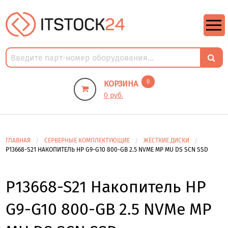
https://m9.by/elektronika/kompuytery/komplektuysie-dly-pk/
https://m9.by/elektronika/kompuytery/komplektuysie-dly-pk/
комплектующие для пк цены
Комплектующие для компьютера
0
КОРЗИНА
0 руб.
ГЛАВНАЯ
СЕРВЕРНЫЕ КОМПЛЕКТУЮЩИЕ
ЖЁСТКИЕ ДИСКИ
P13668-S21 НАКОПИТЕЛЬ HP G9-G10 800-GB 2.5 NVME MP MU DS SCN SSD
P13668-S21 Накопитель HP
G9-G10 800-GB 2.5 NVMe MP