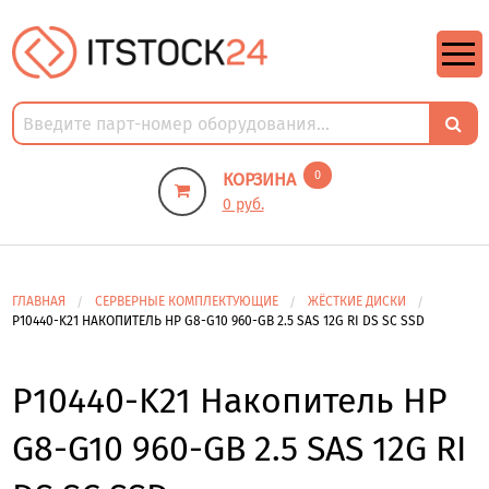
https://m9.by/elektronika/kompuytery/komplektuysie-dly-pk/
https://m9.by/elektronika/kompuytery/komplektuysie-dly-pk/
комплектующие для пк цены
Комплектующие для компьютера
0
КОРЗИНА
0 руб.
ГЛАВНАЯ
СЕРВЕРНЫЕ КОМПЛЕКТУЮЩИЕ
ЖЁСТКИЕ ДИСКИ
P10440-K21 НАКОПИТЕЛЬ HP G8-G10 960-GB 2.5 SAS 12G RI DS SC SSD
P10440-K21 Накопитель HP
G8-G10 960-GB 2.5 SAS 12G RI