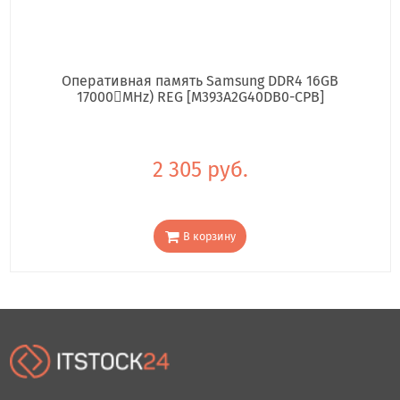
Оперативная память Samsung DDR4 16GB
17000񢋕MHz) REG [M393A2G40DB0-CPB]
2 305 руб.
В корзину