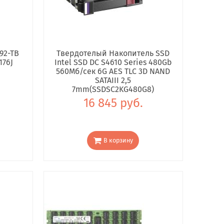
92-TB
Твердотелый Накопитель SSD
176J
Intel SSD DC S4610 Series 480Gb
560Мб/сек 6G AES TLC 3D NAND
SATAIII 2,5
7mm(SSDSC2KG480G8)
16 845 руб.
В корзину