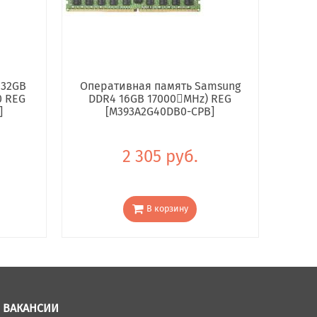
 32GB
Оперативная память Samsung
0 REG
DDR4 16GB 17000񢋕MHz) REG
]
[M393A2G40DB0-CPB]
2 305 руб.
В корзину
ВАКАНСИИ